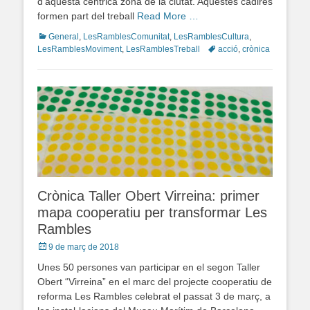
d’aquesta cèntrica zona de la ciutat. Aquestes cadires
formen part del treball
Read More …
Categories
General
,
LesRamblesComunitat
,
LesRamblesCultura
,
LesRamblesMoviment
,
LesRamblesTreball
Tags
acció
,
crònica
Crònica Taller Obert Virreina: primer
mapa cooperatiu per transformar Les
Rambles
Posted
9 de març de 2018
on
Unes 50 persones van participar en el segon Taller
Obert “Virreina” en el marc del projecte cooperatiu de
reforma Les Rambles celebrat el passat 3 de març, a