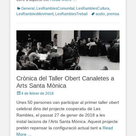
Categories
General
,
LesRamblesComunitat
,
LesRamblesCultura
,
LesRamblesMoviment
,
LesRamblesTreball
Tags
audio
,
premsa
Crònica del Taller Obert Canaletes a
Arts Santa Mònica
Posted
4 de febrer de 2018
on
Unes 50 persones van participar al primer taller obert
celebrat dins del projecte cooperatiu de Les
Rambles, el passat 27 de gener de 2018 a les
instal·lacions de l’Arts Santa Mònica. Aquest projecte
pretén repensar la configuració actual tant a
Read
More …