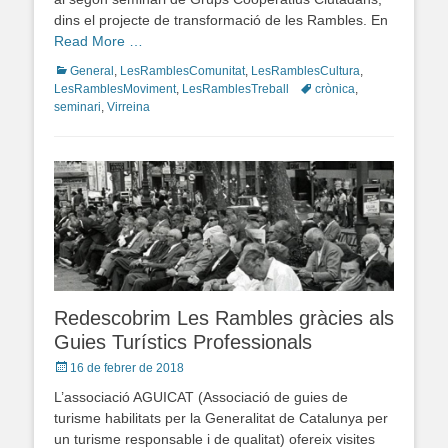
dins el projecte de transformació de les Rambles. En
Read More …
Categories
General
,
LesRamblesComunitat
,
LesRamblesCultura
,
LesRamblesMoviment
,
LesRamblesTreball
Tags
crònica
,
seminari
,
Virreina
Redescobrim Les Rambles gràcies als
Guies Turístics Professionals
Posted
16 de febrer de 2018
on
L’associació AGUICAT (Associació de guies de
turisme habilitats per la Generalitat de Catalunya per
un turisme responsable i de qualitat) ofereix visites