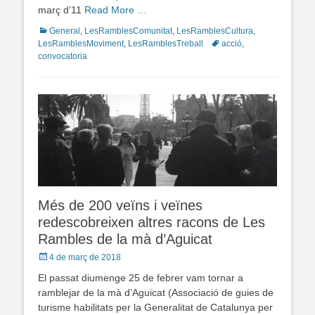
març d’11
Read More …
Categories
General
,
LesRamblesComunitat
,
LesRamblesCultura
,
LesRamblesMoviment
,
LesRamblesTreball
Tags
acció
,
convocatoria
Més de 200 veïns i veïnes
redescobreixen altres racons de Les
Rambles de la mà d’Aguicat
Posted
4 de març de 2018
on
El passat diumenge 25 de febrer vam tornar a
ramblejar de la mà d’Aguicat (Associació de guies de
turisme habilitats per la Generalitat de Catalunya per