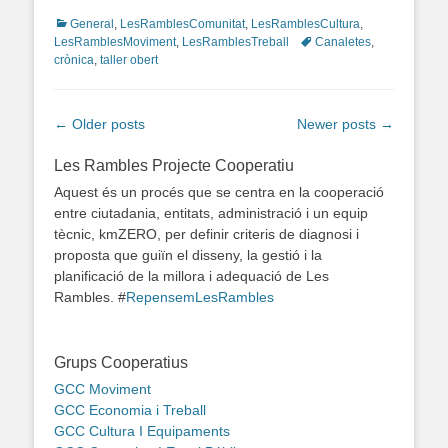
Categories
General
,
LesRamblesComunitat
,
LesRamblesCultura
,
LesRamblesMoviment
,
LesRamblesTreball
Tags
Canaletes
,
crònica
,
taller obert
Post
←
Older posts
Newer posts
→
navigation
Les Rambles Projecte Cooperatiu
Aquest és un procés que se centra en la cooperació
entre ciutadania, entitats, administració i un equip
tècnic, kmZERO, per definir criteris de diagnosi i
proposta que guiïn el disseny, la gestió i la
planificació de la millora i adequació de Les
Rambles. #
RepensemLesRambles
Grups Cooperatius
GCC Moviment
GCC Economia i Treball
GCC Cultura I Equipaments