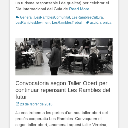
un turisme responsable i de qualitat) per celebrar el
Dia Internacional del Guia de
Read More …
Categories
General
,
LesRamblesComunitat
,
LesRamblesCultura
,
LesRamblesMoviment
,
LesRamblesTreball
Tags
acció
,
crònica
Convocatoria segon Taller Obert per
continuar repensant Les Rambles del
futur
Posted
23 de febrer de 2018
on
Ja ens trobem a les portes d’un nou taller obert del
procés cooperatiu Les Rambles. Convoquem el
segon taller obert, anomenat aquest taller Virreina,