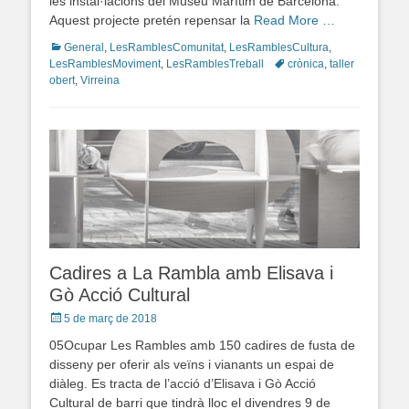
les instal·lacions del Museu Marítim de Barcelona.
Aquest projecte pretén repensar la
Read More …
Categories
General
,
LesRamblesComunitat
,
LesRamblesCultura
,
LesRamblesMoviment
,
LesRamblesTreball
Tags
crònica
,
taller
obert
,
Virreina
Cadires a La Rambla amb Elisava i
Gò Acció Cultural
Posted
5 de març de 2018
on
05Ocupar Les Rambles amb 150 cadires de fusta de
disseny per oferir als veïns i vianants un espai de
diàleg. Es tracta de l’acció d’Elisava i Gò Acció
Cultural de barri que tindrà lloc el divendres 9 de