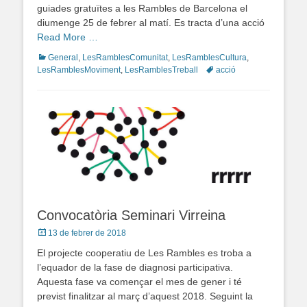
guiades gratuïtes a les Rambles de Barcelona el
diumenge 25 de febrer al matí. Es tracta d’una acció
Read More …
Categories
General
,
LesRamblesComunitat
,
LesRamblesCultura
,
LesRamblesMoviment
,
LesRamblesTreball
Tags
acció
Convocatòria Seminari Virreina
Posted
13 de febrer de 2018
on
El projecte cooperatiu de Les Rambles es troba a
l’equador de la fase de diagnosi participativa.
Aquesta fase va començar el mes de gener i té
previst finalitzar al març d’aquest 2018. Seguint la