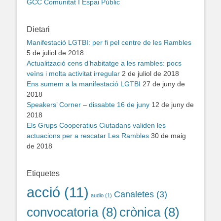
GCC Comunitat I Espai Públic
Dietari
Manifestació LGTBI: per fi pel centre de les Rambles
5 de juliol de 2018
Actualització cens d’habitatge a les rambles: pocs
veïns i molta activitat irregular
2 de juliol de 2018
Ens sumem a la manifestació LGTBI
27 de juny de
2018
Speakers’ Corner – dissabte 16 de juny
12 de juny de
2018
Els Grups Cooperatius Ciutadans validen les
actuacions per a rescatar Les Rambles
30 de maig
de 2018
Etiquetes
acció
(11)
Canaletes
(3)
audio
(1)
convocatoria
(8)
crònica
(8)