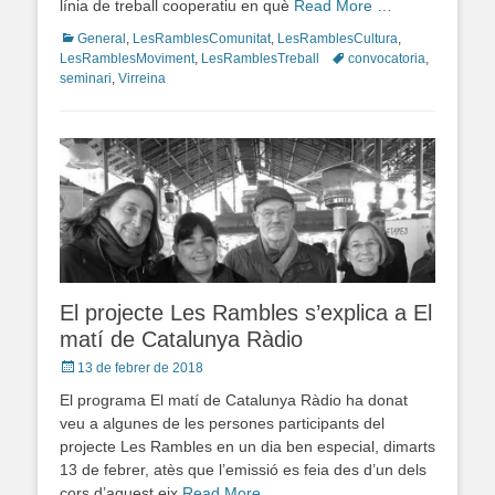
línia de treball cooperatiu en què
Read More …
Categories
General
,
LesRamblesComunitat
,
LesRamblesCultura
,
LesRamblesMoviment
,
LesRamblesTreball
Tags
convocatoria
,
seminari
,
Virreina
El projecte Les Rambles s’explica a El
matí de Catalunya Ràdio
Posted
13 de febrer de 2018
on
El programa El matí de Catalunya Ràdio ha donat
veu a algunes de les persones participants del
projecte Les Rambles en un dia ben especial, dimarts
13 de febrer, atès que l’emissió es feia des d’un dels
cors d’aquest eix
Read More …