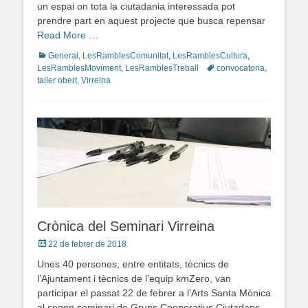
un espai on tota la ciutadania interessada pot
prendre part en aquest projecte que busca repensar
Read More …
Categories
General
,
LesRamblesComunitat
,
LesRamblesCultura
,
LesRamblesMoviment
,
LesRamblesTreball
Tags
convocatoria
,
taller obert
,
Virreina
Crònica del Seminari Virreina
Posted
22 de febrer de 2018
on
Unes 40 persones, entre entitats, tècnics de
l’Ajuntament i tècnics de l’equip kmZero, van
participar el passat 22 de febrer a l’Arts Santa Mònica
al segon seminari de Grups Cooperatius Ciutadans,