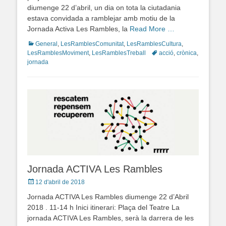
diumenge 22 d’abril, un dia on tota la ciutadania
estava convidada a ramblejar amb motiu de la
Jornada Activa Les Rambles, la
Read More …
Categories
General
,
LesRamblesComunitat
,
LesRamblesCultura
,
LesRamblesMoviment
,
LesRamblesTreball
Tags
acció
,
crònica
,
jornada
Jornada ACTIVA Les Rambles
Posted
12 d'abril de 2018
on
Jornada ACTIVA Les Rambles diumenge 22 d’Abril
2018 . 11-14 h Inici itinerari: Plaça del Teatre La
jornada ACTIVA Les Rambles, serà la darrera de les