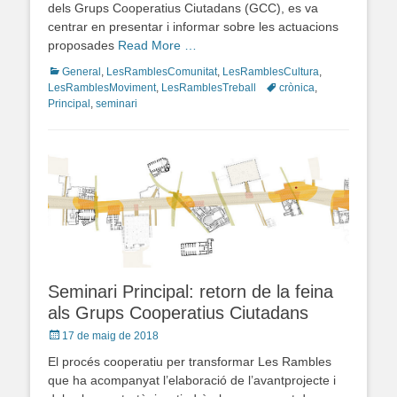
dels Grups Cooperatius Ciutadans (GCC), es va
centrar en presentar i informar sobre les actuacions
proposades
Read More …
Categories
General
,
LesRamblesComunitat
,
LesRamblesCultura
,
LesRamblesMoviment
,
LesRamblesTreball
Tags
crònica
,
Principal
,
seminari
Seminari Principal: retorn de la feina
als Grups Cooperatius Ciutadans
Posted
17 de maig de 2018
on
El procés cooperatiu per transformar Les Rambles
que ha acompanyat l’elaboració de l’avantprojecte i