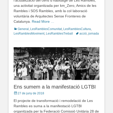
l’actualització del cens d’habitatge de Les Rambles,
una activitat organitzada per km_Zero, Amics de les
Rambles i SOS Rambles, amb la col·laboració
voluntària de Arquitectes Sense Fronteres de
Catalunya.
Read More …
Categories
General
,
LesRamblesComunitat
,
LesRamblesCultura
,
LesRamblesMoviment
,
LesRamblesTreball
Tags
acció
,
jornada
Ens sumem a la manifestació LGTBI
Posted
27 de juny de 2018
on
El projecte de transformació i remodelació de Les
Rambles es suma a la manifestació LGTBI
organitzada per la Federació Comissió Unitària 28 de