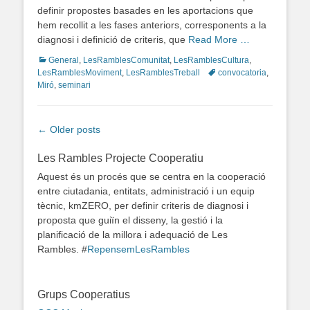
definir propostes basades en les aportacions que
hem recollit a les fases anteriors, corresponents a la
diagnosi i definició de criteris, que
Read More …
Categories
General
,
LesRamblesComunitat
,
LesRamblesCultura
,
LesRamblesMoviment
,
LesRamblesTreball
Tags
convocatoria
,
Miró
,
seminari
Post
←
Older posts
navigation
Les Rambles Projecte Cooperatiu
Aquest és un procés que se centra en la cooperació
entre ciutadania, entitats, administració i un equip
tècnic, kmZERO, per definir criteris de diagnosi i
proposta que guiïn el disseny, la gestió i la
planificació de la millora i adequació de Les
Rambles. #
RepensemLesRambles
Grups Cooperatius