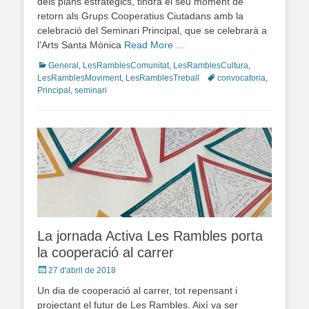
dels plans estratègics, tindrà el seu moment de
retorn als Grups Cooperatius Ciutadans amb la
celebració del Seminari Principal, que se celebrarà a
l’Arts Santa Mònica
Read More …
Categories
General
,
LesRamblesComunitat
,
LesRamblesCultura
,
LesRamblesMoviment
,
LesRamblesTreball
Tags
convocatoria
,
Principal
,
seminari
La jornada Activa Les Rambles porta
la cooperació al carrer
Posted
27 d'abril de 2018
on
Un dia de cooperació al carrer, tot repensant i
projectant el futur de Les Rambles. Així va ser