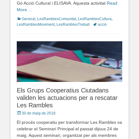
Gò Acció Cultural i ELISAVA. Aquesta activitat
Read
More …
Categories
General
,
LesRamblesComunitat
,
LesRamblesCultura
,
LesRamblesMoviment
,
LesRamblesTreball
Tags
acció
Els Grups Cooperatius Ciutadans
validen les actuacions per a rescatar
Les Rambles
Posted
30 de maig de 2018
on
El procés cooperatiu per transformar Les Rambles va
celebrar el Seminari Principal el passat dijous 24 de
maig. Aquest seminari, organitzat per als membres