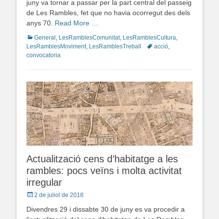
juny va tornar a passar per la part central del passeig
de Les Rambles, fet que no havia ocorregut des dels
anys 70.
Read More …
Categories
General
,
LesRamblesComunitat
,
LesRamblesCultura
,
LesRamblesMoviment
,
LesRamblesTreball
Tags
acció
,
convocatoria
Actualització cens d’habitatge a les
rambles: pocs veïns i molta activitat
irregular
Posted
2 de juliol de 2018
on
Divendres 29 i dissabte 30 de juny es va procedir a