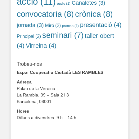
acció
(11)
Canaletes
(3)
audio
(1)
convocatoria
(8)
crònica
(8)
presentació
(4)
jornada
(3)
Miró
(2)
premsa
(1)
seminari
(7)
taller obert
Principal
(2)
(4)
Virreina
(4)
Trobeu-nos
Espai Cooperatiu Ciutadà LES RAMBLES
Adreça
Palau de la Virreina
La Rambla, 99 – Sala 2 i 3
Barcelona, 08001
Hores
Dilluns a divendres: 9 h – 14 h