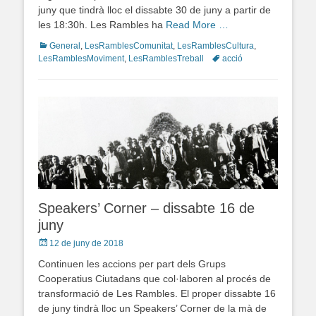
juny que tindrà lloc el dissabte 30 de juny a partir de
les 18:30h. Les Rambles ha
Read More …
Categories
General
,
LesRamblesComunitat
,
LesRamblesCultura
,
LesRamblesMoviment
,
LesRamblesTreball
Tags
acció
Speakers’ Corner – dissabte 16 de
juny
Posted
12 de juny de 2018
on
Continuen les accions per part dels Grups
Cooperatius Ciutadans que col·laboren al procés de
transformació de Les Rambles. El proper dissabte 16
de juny tindrà lloc un Speakers’ Corner de la mà de