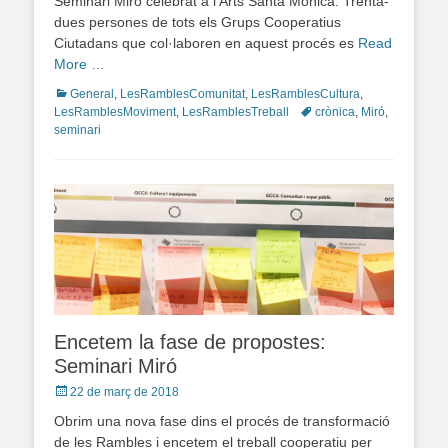
Seminari Miró celebrat a l’Arts Santa Mònica. Trenta-
dues persones de tots els Grups Cooperatius
Ciutadans que col·laboren en aquest procés es
Read
More …
Categories
General
,
LesRamblesComunitat
,
LesRamblesCultura
,
LesRamblesMoviment
,
LesRamblesTreball
Tags
crònica
,
Miró
,
seminari
Encetem la fase de propostes:
Seminari Miró
Posted
22 de març de 2018
on
Obrim una nova fase dins el procés de transformació
de les Rambles i encetem el treball cooperatiu per