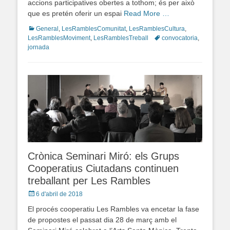
accions participatives obertes a tothom; és per això
que es pretén oferir un espai
Read More …
Categories
General
,
LesRamblesComunitat
,
LesRamblesCultura
,
LesRamblesMoviment
,
LesRamblesTreball
Tags
convocatoria
,
jornada
Crònica Seminari Miró: els Grups
Cooperatius Ciutadans continuen
treballant per Les Rambles
Posted
6 d'abril de 2018
on
El procés cooperatiu Les Rambles va encetar la fase
de propostes el passat dia 28 de març amb el