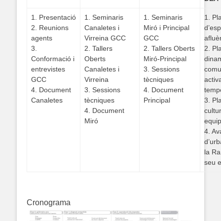
1. Presentació
1. Seminaris
1. Seminaris
1. Pl
2. Reunions
Canaletes i
Miró i Principal
d’esp
agents
Virreina GCC
GCC
afluè
3.
2. Tallers
2. Tallers Oberts
2. Pl
Conformació i
Oberts
Miró-Principal
dinam
entrevistes
Canaletes i
3. Sessions
comun
GCC
Virreina
tècniques
activ
4. Document
3. Sessions
4. Document
temp
Canaletes
tècniques
Principal
3. Pl
4. Document
cultur
Miró
equi
4. Av
d’urb
la Ra
seu e
.
Cronograma