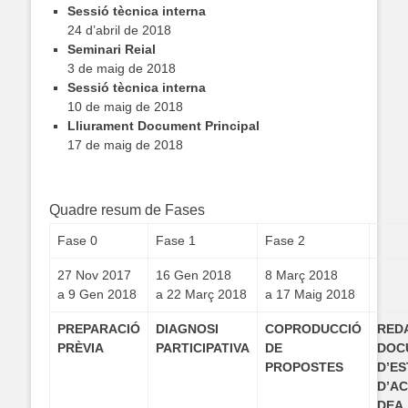
Sessió tècnica interna
24 d’abril de 2018
Seminari Reial
3 de maig de 2018
Sessió tècnica interna
10 de maig de 2018
Lliurament Document Principal
17 de maig de 2018
.
Quadre resum de Fases
Fase 0
Fase 1
Fase 2
27 Nov 2017
16 Gen 2018
8 Març 2018
a 9 Gen 2018
a 22 Març 2018
a 17 Maig 2018
PREPARACIÓ
DIAGNOSI
COPRODUCCIÓ
RED
PRÈVIA
PARTICIPATIVA
DE
DOC
PROPOSTES
D’E
D’A
DEA