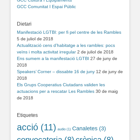
GCC Comunitat I Espai Públic
Dietari
Manifestació LGTBI: per fi pel centre de les Rambles
5 de juliol de 2018
Actualització cens d’habitatge a les rambles: pocs
veïns i molta activitat irregular
2 de juliol de 2018
Ens sumem a la manifestació LGTBI
27 de juny de
2018
Speakers’ Corner – dissabte 16 de juny
12 de juny de
2018
Els Grups Cooperatius Ciutadans validen les
actuacions per a rescatar Les Rambles
30 de maig
de 2018
Etiquetes
acció
(11)
Canaletes
(3)
audio
(1)
convocatoria
(8)
crònica
(8)