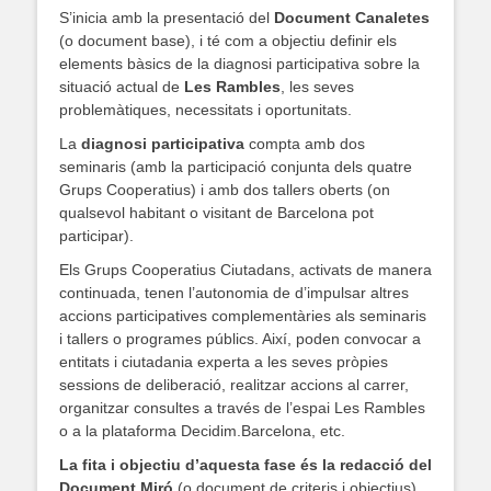
S’inicia amb la presentació del
Document Canaletes
(o document base), i té com a objectiu definir els
elements bàsics de la diagnosi participativa sobre la
situació actual de
Les Rambles
, les seves
problemàtiques, necessitats i oportunitats.
La
diagnosi participativa
compta amb dos
seminaris (amb la participació conjunta dels quatre
Grups Cooperatius) i amb dos tallers oberts (on
qualsevol habitant o visitant de Barcelona pot
participar).
Els Grups Cooperatius Ciutadans, activats de manera
continuada, tenen l’autonomia de d’impulsar altres
accions participatives complementàries als seminaris
i tallers o programes públics. Així, poden convocar a
entitats i ciutadania experta a les seves pròpies
sessions de deliberació, realitzar accions al carrer,
organitzar consultes a través de l’espai Les Rambles
o a la plataforma Decidim.Barcelona, etc.
La fita i objectiu d’aquesta fase és la redacció del
Document Miró
(o document de criteris i objectius).