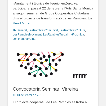
l’Ajuntament i tècnics de l’equip kmZero, van
participar el passat 22 de febrer a l’Arts Santa Mònica
al segon seminari de Grups Cooperatius Ciutadans,
dins el projecte de transformació de les Rambles. En
Read More …
Categories
General
,
LesRamblesComunitat
,
LesRamblesCultura
,
LesRamblesMoviment
,
LesRamblesTreball
Tags
crònica
,
seminari
,
Virreina
Convocatòria Seminari Virreina
Posted
13 de febrer de 2018
on
El projecte cooperatiu de Les Rambles es troba a