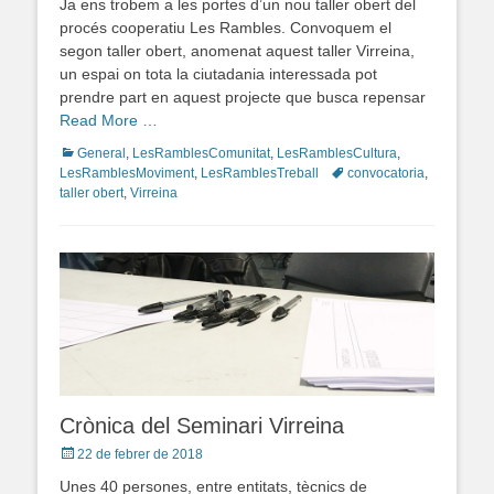
Ja ens trobem a les portes d’un nou taller obert del
procés cooperatiu Les Rambles. Convoquem el
segon taller obert, anomenat aquest taller Virreina,
un espai on tota la ciutadania interessada pot
prendre part en aquest projecte que busca repensar
Read More …
Categories
General
,
LesRamblesComunitat
,
LesRamblesCultura
,
LesRamblesMoviment
,
LesRamblesTreball
Tags
convocatoria
,
taller obert
,
Virreina
Crònica del Seminari Virreina
Posted
22 de febrer de 2018
on
Unes 40 persones, entre entitats, tècnics de