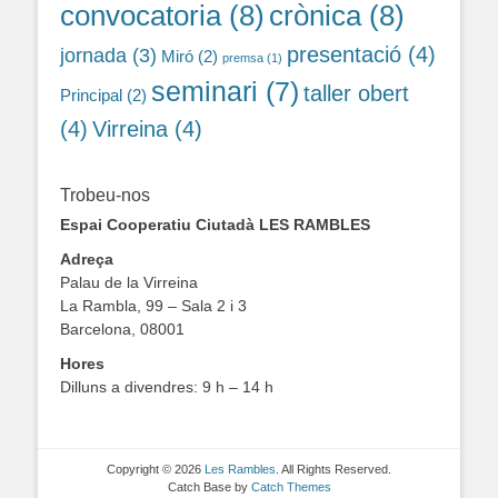
convocatoria
(8)
crònica
(8)
presentació
(4)
jornada
(3)
Miró
(2)
premsa
(1)
seminari
(7)
taller obert
Principal
(2)
(4)
Virreina
(4)
Trobeu-nos
Espai Cooperatiu Ciutadà LES RAMBLES
Adreça
Palau de la Virreina
La Rambla, 99 – Sala 2 i 3
Barcelona, 08001
Hores
Dilluns a divendres: 9 h – 14 h
Copyright © 2026
Les Rambles
. All Rights Reserved.
Catch Base by
Catch Themes