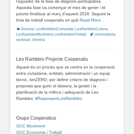
l’equador de la fase de diagnosi participativa.
Aquesta fase va començar el mes de gener i té
previst finalitzar al març d’aquest 2018. Seguint la
línia de treball cooperatiu en què
Read More …
Categories
General
,
LesRamblesComunitat
,
LesRamblesCultura
,
LesRamblesMoviment
,
LesRamblesTreball
Tags
convocatoria
,
seminari
,
Virreina
Les Rambles Projecte Cooperatiu
Aquest és un procés que se centra en la cooperació
entre ciutadania, entitats, administració i un equip
tècnic, kmZERO, per definir criteris de diagnosi i
proposta que guiïn el disseny, la gestió i la
planificació de la millora i adequació de Les
Rambles. #
RepensemLesRambles
Grups Cooperatius
GCC Moviment
GCC Economia i Treball