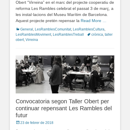
Obert “Virreina” en el marc del projecte cooperatiu de
reforma Les Rambles celebrat el passat 3 de març, a
les instal·lacions del Museu Marítim de Barcelona.
Aquest projecte pretén repensar la
Read More …
Categories
General
,
LesRamblesComunitat
,
LesRamblesCultura
,
LesRamblesMoviment
,
LesRamblesTreball
Tags
crònica
,
taller
obert
,
Virreina
Convocatoria segon Taller Obert per
continuar repensant Les Rambles del
futur
Posted
23 de febrer de 2018
on