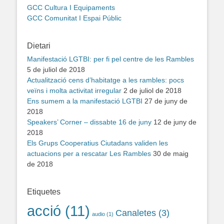
GCC Cultura I Equipaments
GCC Comunitat I Espai Públic
Dietari
Manifestació LGTBI: per fi pel centre de les Rambles
5 de juliol de 2018
Actualització cens d’habitatge a les rambles: pocs
veïns i molta activitat irregular
2 de juliol de 2018
Ens sumem a la manifestació LGTBI
27 de juny de
2018
Speakers’ Corner – dissabte 16 de juny
12 de juny de
2018
Els Grups Cooperatius Ciutadans validen les
actuacions per a rescatar Les Rambles
30 de maig
de 2018
Etiquetes
acció
(11)
Canaletes
(3)
audio
(1)