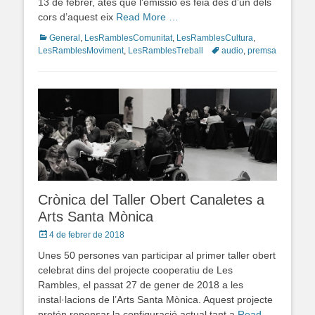
13 de febrer, atès que l’emissió es feia des d’un dels
cors d’aquest eix
Read More …
Categories
General
,
LesRamblesComunitat
,
LesRamblesCultura
,
LesRamblesMoviment
,
LesRamblesTreball
Tags
audio
,
premsa
Crònica del Taller Obert Canaletes a
Arts Santa Mònica
Posted
4 de febrer de 2018
on
Unes 50 persones van participar al primer taller obert
celebrat dins del projecte cooperatiu de Les
Rambles, el passat 27 de gener de 2018 a les
instal·lacions de l’Arts Santa Mònica. Aquest projecte
pretén repensar la configuració actual tant a
Read