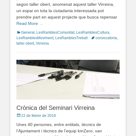
segon taller obert, anomenat aquest taller Virreina,
un espai on tota la ciutadania interessada pot
prendre part en aquest projecte que busca repensar
Read More …
Categories
General
,
LesRamblesComunitat
,
LesRamblesCultura
,
LesRamblesMoviment
,
LesRamblesTreball
Tags
convocatoria
,
taller obert
,
Virreina
Crònica del Seminari Virreina
Posted
22 de febrer de 2018
on
Unes 40 persones, entre entitats, tècnics de
l’Ajuntament i tècnics de l’equip kmZero, van