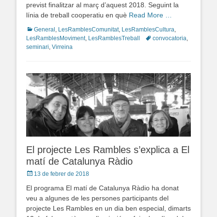
previst finalitzar al març d’aquest 2018. Seguint la
línia de treball cooperatiu en què
Read More …
Categories
General
,
LesRamblesComunitat
,
LesRamblesCultura
,
LesRamblesMoviment
,
LesRamblesTreball
Tags
convocatoria
,
seminari
,
Virreina
El projecte Les Rambles s’explica a El
matí de Catalunya Ràdio
Posted
13 de febrer de 2018
on
El programa El matí de Catalunya Ràdio ha donat
veu a algunes de les persones participants del
projecte Les Rambles en un dia ben especial, dimarts