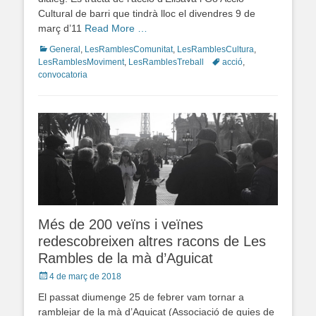
Cultural de barri que tindrà lloc el divendres 9 de
març d’11
Read More …
Categories
General
,
LesRamblesComunitat
,
LesRamblesCultura
,
LesRamblesMoviment
,
LesRamblesTreball
Tags
acció
,
convocatoria
Més de 200 veïns i veïnes
redescobreixen altres racons de Les
Rambles de la mà d’Aguicat
Posted
4 de març de 2018
on
El passat diumenge 25 de febrer vam tornar a
ramblejar de la mà d’Aguicat (Associació de guies de