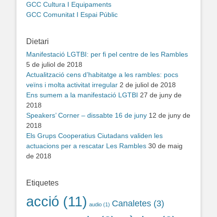
GCC Cultura I Equipaments
GCC Comunitat I Espai Públic
Dietari
Manifestació LGTBI: per fi pel centre de les Rambles
5 de juliol de 2018
Actualització cens d’habitatge a les rambles: pocs
veïns i molta activitat irregular
2 de juliol de 2018
Ens sumem a la manifestació LGTBI
27 de juny de
2018
Speakers’ Corner – dissabte 16 de juny
12 de juny de
2018
Els Grups Cooperatius Ciutadans validen les
actuacions per a rescatar Les Rambles
30 de maig
de 2018
Etiquetes
acció
(11)
Canaletes
(3)
audio
(1)