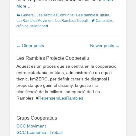
More …
Categories
General
,
LesRamblesComunitat
,
LesRamblesCultura
,
LesRamblesMoviment
,
LesRamblesTreball
Tags
Canaletes
,
crònica
,
taller obert
Post
←
Older posts
Newer posts
→
navigation
Les Rambles Projecte Cooperatiu
Aquest és un procés que se centra en la cooperació
entre ciutadania, entitats, administració i un equip
tècnic, kmZERO, per definir criteris de diagnosi i
proposta que guiïn el disseny, la gestió i la
planificació de la millora i adequació de Les
Rambles. #
RepensemLesRambles
Grups Cooperatius
GCC Moviment
GCC Economia i Treball