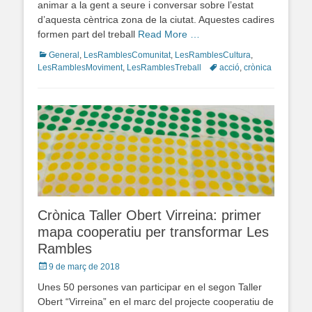
animar a la gent a seure i conversar sobre l’estat
d’aquesta cèntrica zona de la ciutat. Aquestes cadires
formen part del treball
Read More …
Categories
General
,
LesRamblesComunitat
,
LesRamblesCultura
,
LesRamblesMoviment
,
LesRamblesTreball
Tags
acció
,
crònica
Crònica Taller Obert Virreina: primer
mapa cooperatiu per transformar Les
Rambles
Posted
9 de març de 2018
on
Unes 50 persones van participar en el segon Taller
Obert “Virreina” en el marc del projecte cooperatiu de