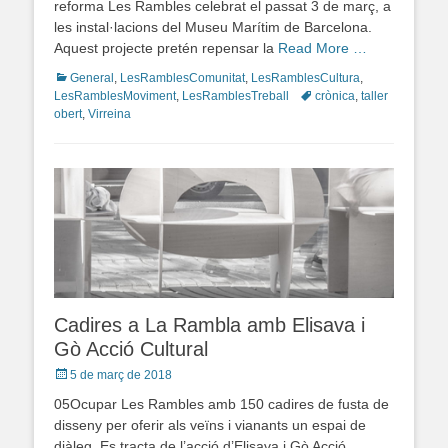
reforma Les Rambles celebrat el passat 3 de març, a
les instal·lacions del Museu Marítim de Barcelona.
Aquest projecte pretén repensar la
Read More …
Categories
General
,
LesRamblesComunitat
,
LesRamblesCultura
,
LesRamblesMoviment
,
LesRamblesTreball
Tags
crònica
,
taller
obert
,
Virreina
Cadires a La Rambla amb Elisava i
Gò Acció Cultural
Posted
5 de març de 2018
on
05Ocupar Les Rambles amb 150 cadires de fusta de
disseny per oferir als veïns i vianants un espai de
diàleg. Es tracta de l’acció d’Elisava i Gò Acció