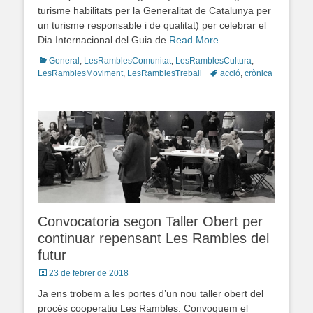
turisme habilitats per la Generalitat de Catalunya per
un turisme responsable i de qualitat) per celebrar el
Dia Internacional del Guia de
Read More …
Categories
General
,
LesRamblesComunitat
,
LesRamblesCultura
,
LesRamblesMoviment
,
LesRamblesTreball
Tags
acció
,
crònica
Convocatoria segon Taller Obert per
continuar repensant Les Rambles del
futur
Posted
23 de febrer de 2018
on
Ja ens trobem a les portes d’un nou taller obert del
procés cooperatiu Les Rambles. Convoquem el