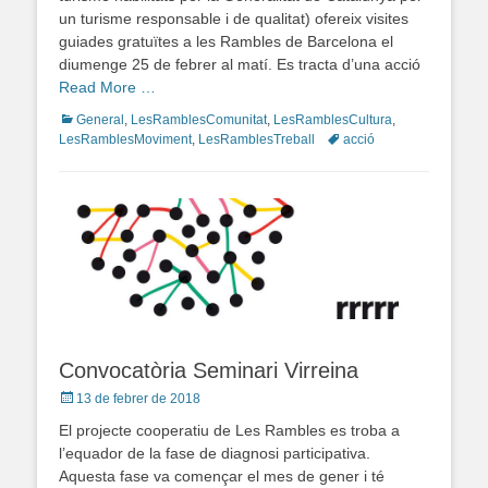
un turisme responsable i de qualitat) ofereix visites
guiades gratuïtes a les Rambles de Barcelona el
diumenge 25 de febrer al matí. Es tracta d’una acció
Read More …
Categories
General
,
LesRamblesComunitat
,
LesRamblesCultura
,
LesRamblesMoviment
,
LesRamblesTreball
Tags
acció
Convocatòria Seminari Virreina
Posted
13 de febrer de 2018
on
El projecte cooperatiu de Les Rambles es troba a
l’equador de la fase de diagnosi participativa.
Aquesta fase va començar el mes de gener i té