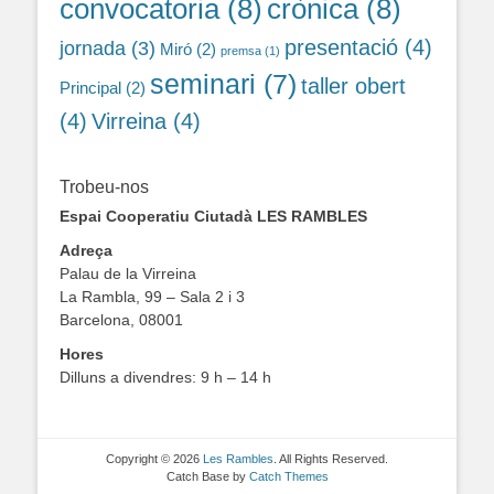
convocatoria
(8)
crònica
(8)
presentació
(4)
jornada
(3)
Miró
(2)
premsa
(1)
seminari
(7)
taller obert
Principal
(2)
(4)
Virreina
(4)
Trobeu-nos
Espai Cooperatiu Ciutadà LES RAMBLES
Adreça
Palau de la Virreina
La Rambla, 99 – Sala 2 i 3
Barcelona, 08001
Hores
Dilluns a divendres: 9 h – 14 h
Copyright © 2026
Les Rambles
. All Rights Reserved.
Catch Base by
Catch Themes