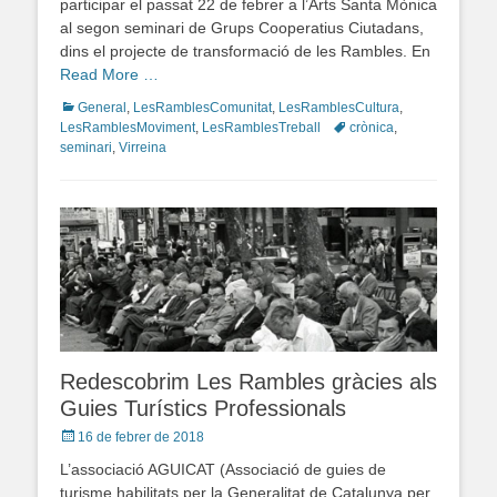
participar el passat 22 de febrer a l’Arts Santa Mònica
al segon seminari de Grups Cooperatius Ciutadans,
dins el projecte de transformació de les Rambles. En
Read More …
Categories
General
,
LesRamblesComunitat
,
LesRamblesCultura
,
LesRamblesMoviment
,
LesRamblesTreball
Tags
crònica
,
seminari
,
Virreina
Redescobrim Les Rambles gràcies als
Guies Turístics Professionals
Posted
16 de febrer de 2018
on
L’associació AGUICAT (Associació de guies de
turisme habilitats per la Generalitat de Catalunya per